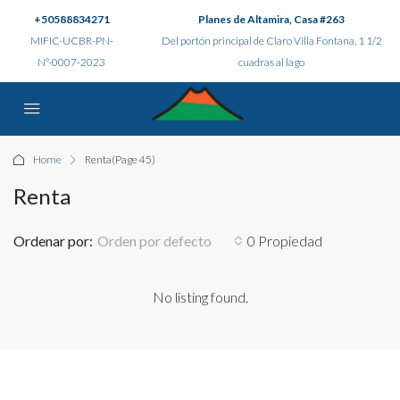
+50588834271
Planes de Altamira, Casa #263
MIFIC-UCBR-PN-
Del portón principal de Claro Villa Fontana, 1 1/2
N°-0007-2023
cuadras al lago
Home
Renta
(Page 45)
Renta
Ordenar por:
Orden por defecto
0 Propiedad
No listing found.