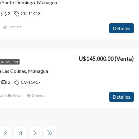
a Santo Domingo, Managua
2
CR-11418
2 meses
Detalles
U$145,000.00
(Venta)
ARA HABITAR
a Las Colinas, Managua
2
CV-11417
Marín Jiménez
2 meses
Detalles
2
3