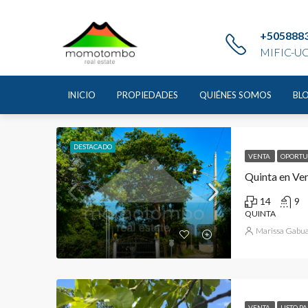
Home
Área de Servicio
+505888
MIFIC-UC
Área de Servicio
INICIO
PROPIEDADES
QUIÉNES SOMOS
BL
259 Propiedades
DESTACADO
VENTA
OPORTU
Quinta en Ve
14
9
QUINTA
Marissa Gabua
VENTA
LISTO P