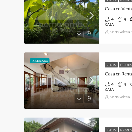
Casa en Vent
4
4
CASA
Maria Valeria
DESTACADO
RENTA
LISTO P
Casa en Renta
4
4
CASA
Maria Valeria
RENTA
LISTO P