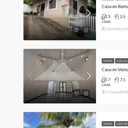
Casa en Rent
3
2.5
CASA
Gloria Elena 
VENTA
ALTA PL
Casa en Venta
7
7.5
CASA
Crisanto Peña
VENTA
LISTO P