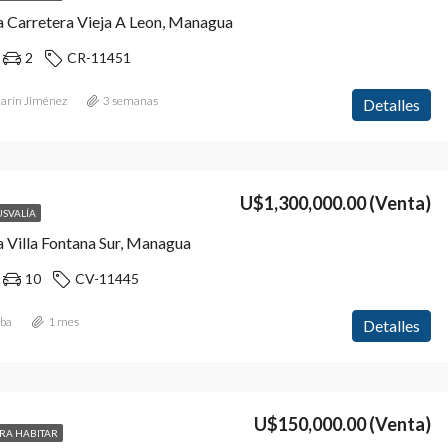
a Carretera Vieja A Leon, Managua
2
CR-11451
Marín Jiménez
3 semanas
Detalles
U$1,300,000.00
(Venta)
USVALÍA
 Villa Fontana Sur, Managua
10
CV-11445
lba
1 mes
Detalles
U$150,000.00
(Venta)
ARA HABITAR