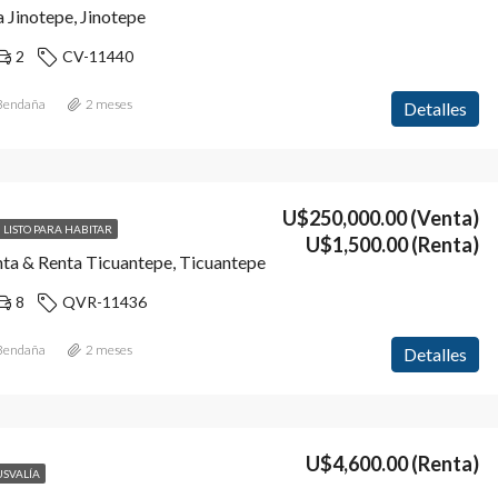
 Jinotepe, Jinotepe
2
CV-11440
 Bendaña
2 meses
Detalles
U$250,000.00
(Venta)
LISTO PARA HABITAR
U$1,500.00
(Renta)
nta & Renta Ticuantepe, Ticuantepe
8
QVR-11436
 Bendaña
2 meses
Detalles
U$4,600.00
(Renta)
USVALÍA