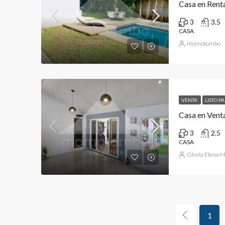
Casa en Rent
3
3.5
CASA
momotombo
VENTA
LISTO P
Casa en Vent
3
2.5
CASA
Gloria Elena 
1