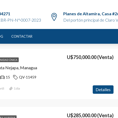
34271
Planes de Altamira, Casa #2
BR-PN-N°-0007-2023
Del portón principal de Claro Vi
OG
CONTACTAR
Ordenar por:
Orden por defecto
U$750,000.00
(Venta)
NIDAD ÚNICA
nta Nejapa, Managua
15
QV-11459
rdi
1 día
Detalles
U$285,000.00
(Venta)
ARA HABITAR