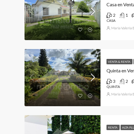
Casa en Venta
2
1
CASA
Maria Valeria
VENTA & RENTA
Quinta en Ve
3
2
QUINTA
Maria Valeria
RENTA
ALTA PL