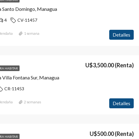
a Santo Domingo, Managua
4
CV-11457
 Bendaña
1 semana
Detalles
U$3,500.00
(Renta)
ARA HABITAR
 Villa Fontana Sur, Managua
CR-11453
 Bendaña
2 semanas
Detalles
U$500.00
(Renta)
ARA HABITAR