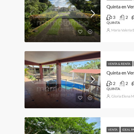
Quinta en Ve
3
2
QUINTA
Maria Valeria
VENTA & RENTA
2
2
QUINTA
Gloria Elena 
VENTA
IDEAL P