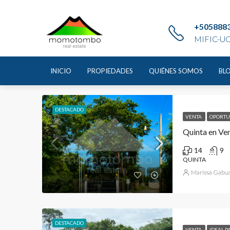
Home
Quinta
+505888
MIFIC-UC
Quinta
INICIO
PROPIEDADES
QUIÉNES SOMOS
BL
51 Propiedades
DESTACADO
VENTA
OPORTU
Quinta en Ve
14
9
QUINTA
Marissa Gabua
DESTACADO
VENTA
IDEAL P