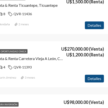
U$1,500.00
(Renta)
nta & Renta Ticuantepe, Ticuantepe
8
QVR-11436
 Bendaña
2 meses
Detalles
U$270,000.00
(Venta)
OPORTUNIDAD ÚNICA
U$1,200.00
(Renta)
Quinta en Venta & Renta Carretera Vieja A León, Cuajachillo, Ciudad Sandino
4
QVR-11393
Marín Jiménez
3 meses
Detalles
U$98,000.00
(Venta)
ARA INVERSIÓN