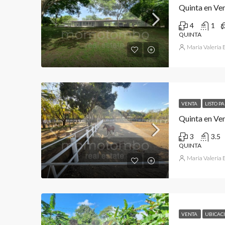
Quinta en Ve
4
1
QUINTA
Maria Valeria
VENTA
LISTO P
Quinta en Ven
3
3.5
QUINTA
Maria Valeria
VENTA
UBICACI