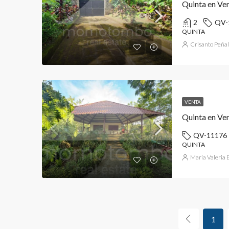
Quinta en Ve
2
QV-
QUINTA
Crisanto Peña
VENTA
Quinta en Ven
QV-11176
QUINTA
Maria Valeria
1