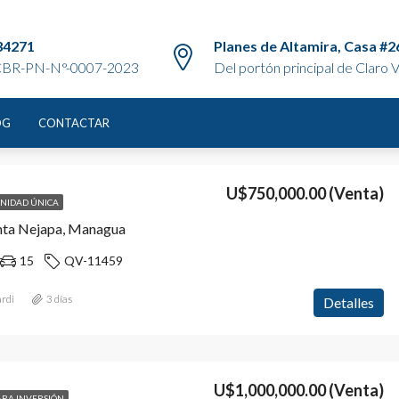
34271
Planes de Altamira, Casa #2
BR-PN-N°-0007-2023
Del portón principal de Claro Vi
OG
CONTACTAR
Ordenar por:
Orden por defecto
U$750,000.00
(Venta)
NIDAD ÚNICA
nta Nejapa, Managua
15
QV-11459
rdi
3 días
Detalles
U$1,000,000.00
(Venta)
ARA INVERSIÓN