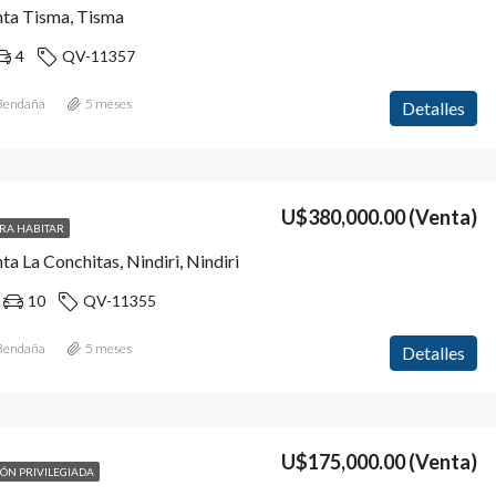
nta Tisma, Tisma
4
QV-11357
 Bendaña
5 meses
Detalles
U$380,000.00
(Venta)
ARA HABITAR
ta La Conchitas, Nindiri, Nindiri
10
QV-11355
 Bendaña
5 meses
Detalles
U$175,000.00
(Venta)
ÓN PRIVILEGIADA