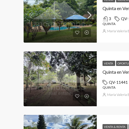
Quinta en Ven
3
QV-
QUINTA
Maria Valeria
VENTA
OPORTU
Quinta en Ven
QV-11441
QUINTA
Maria Valeria
VENTA & RENTA