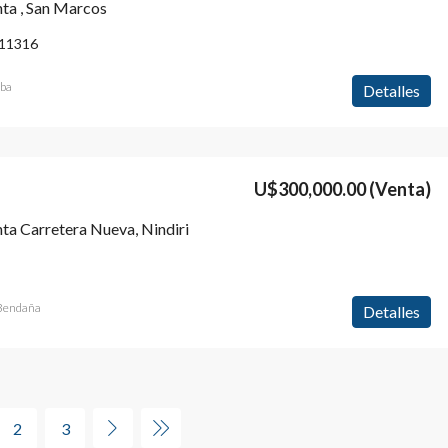
nta , San Marcos
11316
lba
Detalles
U$300,000.00
(Venta)
ta Carretera Nueva, Nindiri
 Bendaña
Detalles
2
3