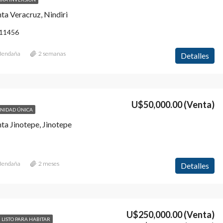
ta Veracruz, Nindiri
11456
 Bendaña
2 semanas
Detalles
U$50,000.00
(Venta)
NIDAD ÚNICA
ta Jinotepe, Jinotepe
 Bendaña
2 meses
Detalles
U$250,000.00
(Venta)
LISTO PARA HABITAR