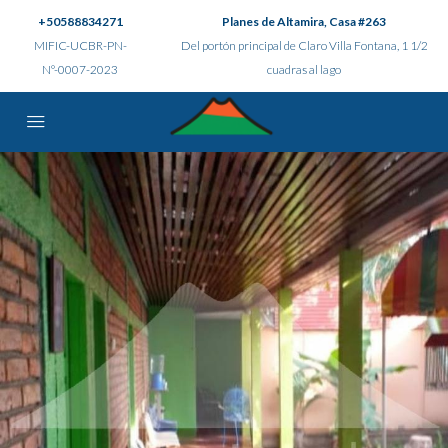
+50588834271
Planes de Altamira, Casa #263
MIFIC-UCBR-PN-
Del portón principal de Claro Villa Fontana, 1 1/2
N°-0007-2023
cuadras al lago