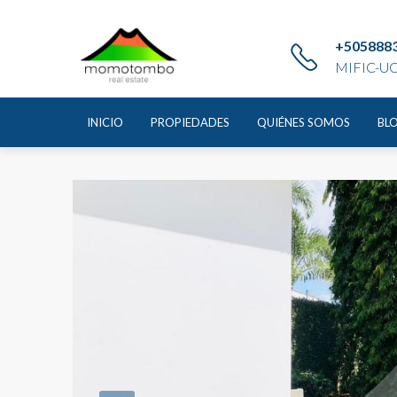
Home
Casa
Casa en Renta Santo Domingo, Managua
+505888
MIFIC-UC
Casa en Renta Santo Domi
INICIO
PROPIEDADES
QUIÉNES SOMOS
BL
RENTA
ALTA PLUSVALÍA