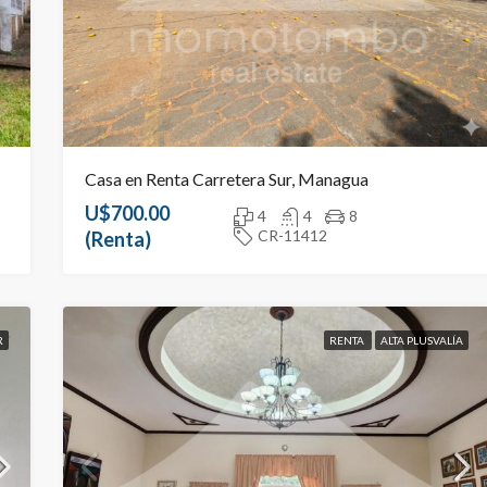
Casa en Renta Carretera Sur, Managua
U$700.00
4
4
8
CR-11412
(Renta)
R
RENTA
ALTA PLUSVALÍA