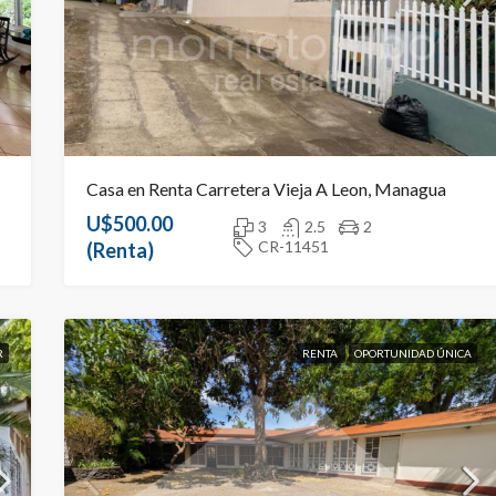
Casa en Renta Carretera Vieja A Leon, Managua
U$500.00
3
2.5
2
CR-11451
(Renta)
R
RENTA
OPORTUNIDAD ÚNICA