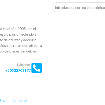
 en el año 2005 con el
estro país ofreciendo al
e de ofertar y adquirir
iosa de retos que ofrece a
ado de bienes inmuebles.
Llámanos
+50522708177
log
Contactar