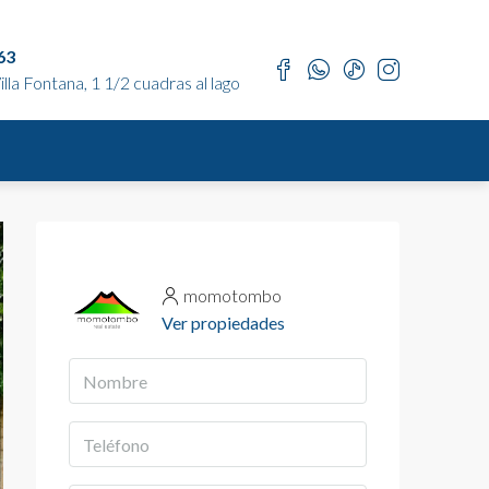
63
lla Fontana, 1 1/2 cuadras al lago
U$4,600.00
(Renta)
momotombo
Ver propiedades