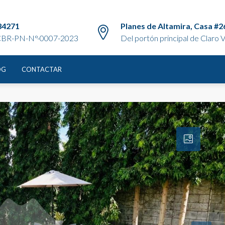
34271
Planes de Altamira, Casa #2
BR-PN-N°-0007-2023
Del portón principal de Claro Vi
ngo, Managua
OG
CONTACTAR